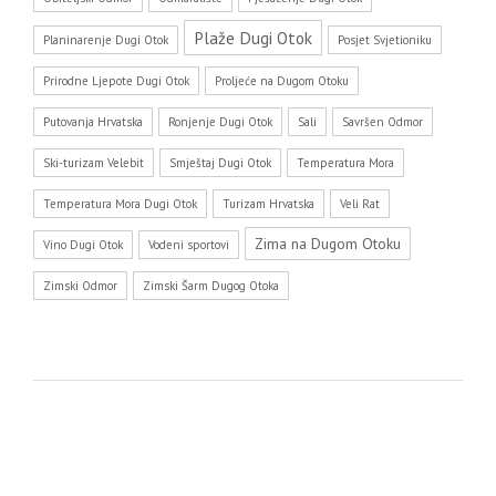
Plaže Dugi Otok
Planinarenje Dugi Otok
Posjet Svjetioniku
Prirodne Ljepote Dugi Otok
Proljeće na Dugom Otoku
Putovanja Hrvatska
Ronjenje Dugi Otok
Sali
Savršen Odmor
Ski-turizam Velebit
Smještaj Dugi Otok
Temperatura Mora
Temperatura Mora Dugi Otok
Turizam Hrvatska
Veli Rat
Zima na Dugom Otoku
Vino Dugi Otok
Vodeni sportovi
Zimski Odmor
Zimski Šarm Dugog Otoka