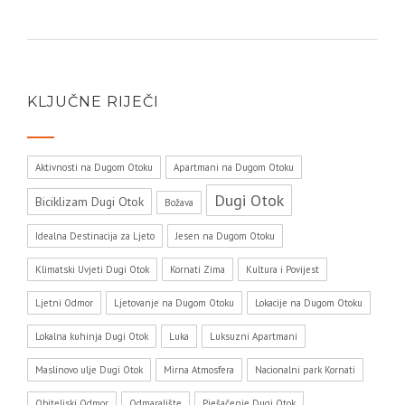
KLJUČNE RIJEČI
Aktivnosti na Dugom Otoku
Apartmani na Dugom Otoku
Dugi Otok
Biciklizam Dugi Otok
Božava
Idealna Destinacija za Ljeto
Jesen na Dugom Otoku
Klimatski Uvjeti Dugi Otok
Kornati Zima
Kultura i Povijest
Ljetni Odmor
Ljetovanje na Dugom Otoku
Lokacije na Dugom Otoku
Lokalna kuhinja Dugi Otok
Luka
Luksuzni Apartmani
Maslinovo ulje Dugi Otok
Mirna Atmosfera
Nacionalni park Kornati
Obiteljski Odmor
Odmaralište
Pješačenje Dugi Otok