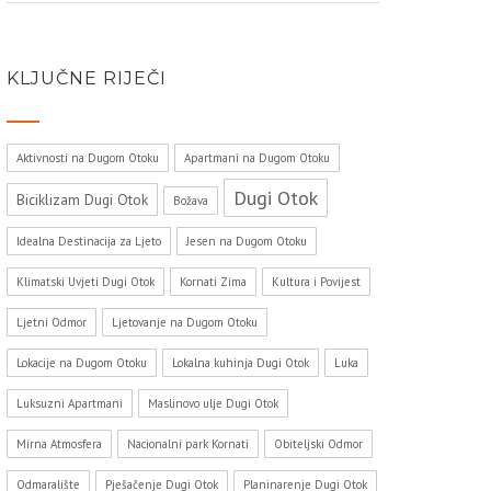
KLJUČNE RIJEČI
Aktivnosti na Dugom Otoku
Apartmani na Dugom Otoku
Dugi Otok
Biciklizam Dugi Otok
Božava
Idealna Destinacija za Ljeto
Jesen na Dugom Otoku
Klimatski Uvjeti Dugi Otok
Kornati Zima
Kultura i Povijest
Ljetni Odmor
Ljetovanje na Dugom Otoku
Lokacije na Dugom Otoku
Lokalna kuhinja Dugi Otok
Luka
Luksuzni Apartmani
Maslinovo ulje Dugi Otok
Mirna Atmosfera
Nacionalni park Kornati
Obiteljski Odmor
Odmaralište
Pješačenje Dugi Otok
Planinarenje Dugi Otok