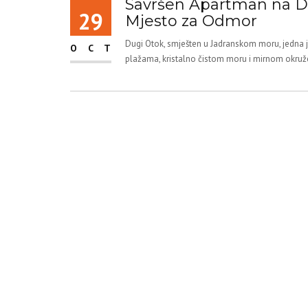
Savršen Apartman na D
29
Mjesto za Odmor
Dugi Otok, smješten u Jadranskom moru, jedna je
OCT
plažama, kristalno čistom moru i mirnom okruže