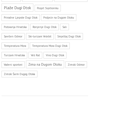
Plaže Dugi Otok
Posjet Svjetioniku
Prirodne Ljepote Dugi Otok
Proljeće na Dugom Otoku
Putovanja Hrvatska
Ronjenje Dugi Otok
Sali
Savršen Odmor
Ski-turizam Velebit
Smještaj Dugi Otok
Temperatura Mora
Temperatura Mora Dugi Otok
Turizam Hrvatska
Veli Rat
Vino Dugi Otok
Zima na Dugom Otoku
Vodeni sportovi
Zimski Odmor
Zimski Šarm Dugog Otoka