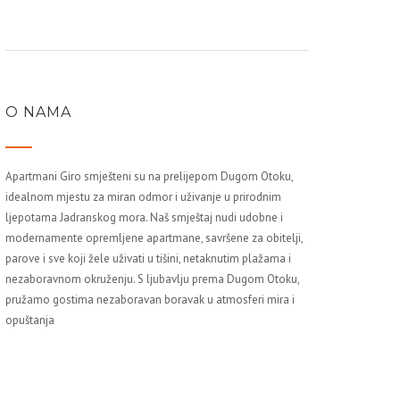
O NAMA
Apartmani Giro smješteni su na prelijepom Dugom Otoku,
idealnom mjestu za miran odmor i uživanje u prirodnim
ljepotama Jadranskog mora. Naš smještaj nudi udobne i
modernamente opremljene apartmane, savršene za obitelji,
parove i sve koji žele uživati u tišini, netaknutim plažama i
nezaboravnom okruženju. S ljubavlju prema Dugom Otoku,
pružamo gostima nezaboravan boravak u atmosferi mira i
opuštanja